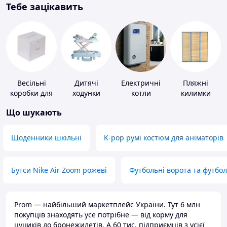
Тебе зацікавить
Весільні
Дитячі
Електричні
Пляжні
коробки для
ходунки
котли
килимки
грошей
Що шукають
Щоденники шкільні
K-pop румі костюм для аніматорів
Бутси Nike Air Zoom рожеві
Футбольні ворота та футбо
Prom — найбільший маркетплейс України. Тут 6 млн
покупців знаходять усе потрібне — від корму для
цуциків до бронежилетів. А 60 тис. підприємців з усієї