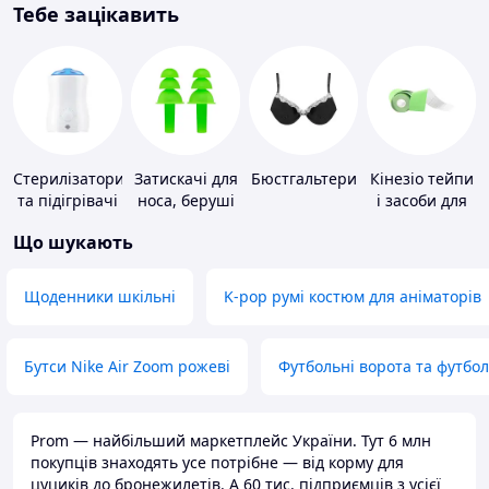
Тебе зацікавить
Стерилізатори
Затискачі для
Бюстгальтери
Кінезіо тейпи
та підігрівачі
носа, беруші
і засоби для
для дитячого
для плавання
тейпування
Що шукають
харчування
Щоденники шкільні
K-pop румі костюм для аніматорів
Бутси Nike Air Zoom рожеві
Футбольні ворота та футбо
Prom — найбільший маркетплейс України. Тут 6 млн
покупців знаходять усе потрібне — від корму для
цуциків до бронежилетів. А 60 тис. підприємців з усієї