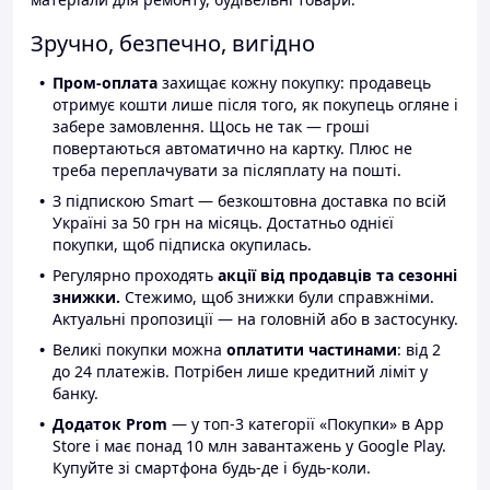
Зручно, безпечно, вигідно
Пром-оплата
захищає кожну покупку: продавець
отримує кошти лише після того, як покупець огляне і
забере замовлення. Щось не так — гроші
повертаються автоматично на картку. Плюс не
треба переплачувати за післяплату на пошті.
З підпискою Smart — безкоштовна доставка по всій
Україні за 50 грн на місяць. Достатньо однієї
покупки, щоб підписка окупилась.
Регулярно проходять
акції від продавців та сезонні
знижки.
Стежимо, щоб знижки були справжніми.
Актуальні пропозиції — на головній або в застосунку.
Великі покупки можна
оплатити частинами
: від 2
до 24 платежів. Потрібен лише кредитний ліміт у
банку.
Додаток Prom
— у топ-3 категорії «Покупки» в App
Store і має понад 10 млн завантажень у Google Play.
Купуйте зі смартфона будь-де і будь-коли.