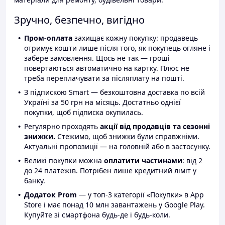
Зручно, безпечно, вигідно
Пром-оплата
захищає кожну покупку: продавець
отримує кошти лише після того, як покупець огляне і
забере замовлення. Щось не так — гроші
повертаються автоматично на картку. Плюс не
треба переплачувати за післяплату на пошті.
З підпискою Smart — безкоштовна доставка по всій
Україні за 50 грн на місяць. Достатньо однієї
покупки, щоб підписка окупилась.
Регулярно проходять
акції від продавців та сезонні
знижки.
Стежимо, щоб знижки були справжніми.
Актуальні пропозиції — на головній або в застосунку.
Великі покупки можна
оплатити частинами
: від 2
до 24 платежів. Потрібен лише кредитний ліміт у
банку.
Додаток Prom
— у топ-3 категорії «Покупки» в App
Store і має понад 10 млн завантажень у Google Play.
Купуйте зі смартфона будь-де і будь-коли.