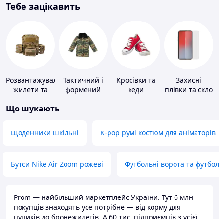
Тебе зацікавить
Розвантажувальні
Тактичний і
Кросівки та
Захисні
жилети та
формений
кеди
плівки та скло
плитоноски
одяг
для
Що шукають
без плит
портативних
пристроїв
Щоденники шкільні
K-pop румі костюм для аніматорів
Бутси Nike Air Zoom рожеві
Футбольні ворота та футбо
Prom — найбільший маркетплейс України. Тут 6 млн
покупців знаходять усе потрібне — від корму для
цуциків до бронежилетів. А 60 тис. підприємців з усієї