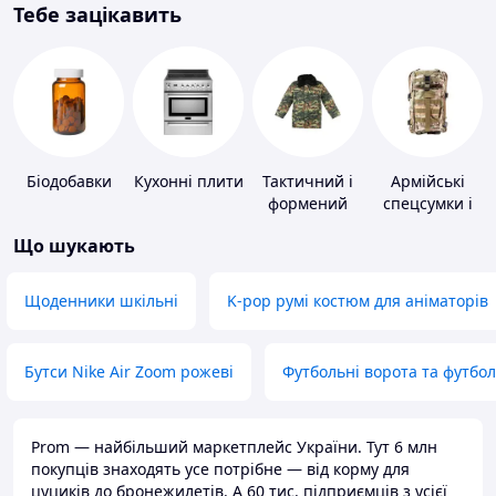
Тебе зацікавить
Біодобавки
Кухонні плити
Тактичний і
Армійські
формений
спецсумки і
одяг
рюкзаки
Що шукають
Щоденники шкільні
K-pop румі костюм для аніматорів
Бутси Nike Air Zoom рожеві
Футбольні ворота та футбо
Prom — найбільший маркетплейс України. Тут 6 млн
покупців знаходять усе потрібне — від корму для
цуциків до бронежилетів. А 60 тис. підприємців з усієї