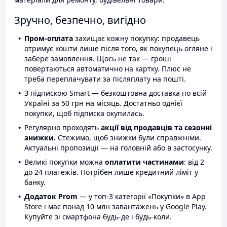
Зручно, безпечно, вигідно
Пром-оплата
захищає кожну покупку: продавець
отримує кошти лише після того, як покупець огляне і
забере замовлення. Щось не так — гроші
повертаються автоматично на картку. Плюс не
треба переплачувати за післяплату на пошті.
З підпискою Smart — безкоштовна доставка по всій
Україні за 50 грн на місяць. Достатньо однієї
покупки, щоб підписка окупилась.
Регулярно проходять
акції від продавців та сезонні
знижки.
Стежимо, щоб знижки були справжніми.
Актуальні пропозиції — на головній або в застосунку.
Великі покупки можна
оплатити частинами
: від 2
до 24 платежів. Потрібен лише кредитний ліміт у
банку.
Додаток Prom
— у топ-3 категорії «Покупки» в App
Store і має понад 10 млн завантажень у Google Play.
Купуйте зі смартфона будь-де і будь-коли.