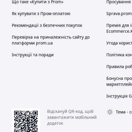
Що таке «Купити з Prom»
Просування в
Як купувати з Пром-оплатою
Sprava.prom
Рекомендації з безпечних покупок
Премія для 
Ecommerce.
Перевірка на приналежність сайту до
платформи prom.ua
Угода корис
Інструкції та поради
Політика ко
Правила роб
Бонусна пр
маркетплей
Інструкція G
Відскануй QR-код, щоб
Тема
-
с
завантажити мобільний
додаток