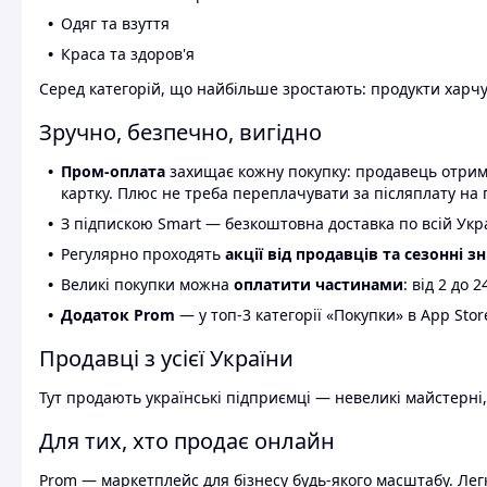
Одяг та взуття
Краса та здоров'я
Серед категорій, що найбільше зростають: продукти харчув
Зручно, безпечно, вигідно
Пром-оплата
захищає кожну покупку: продавець отриму
картку. Плюс не треба переплачувати за післяплату на 
З підпискою Smart — безкоштовна доставка по всій Украї
Регулярно проходять
акції від продавців та сезонні з
Великі покупки можна
оплатити частинами
: від 2 до 
Додаток Prom
— у топ-3 категорії «Покупки» в App Stor
Продавці з усієї України
Тут продають українські підприємці — невеликі майстерні,
Для тих, хто продає онлайн
Prom — маркетплейс для бізнесу будь-якого масштабу. Легк