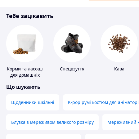
Матеріали для ремонту
Тебе зацікавить
Спорт і відпочинок
Корми та ласощі
Спецвзуття
Кава
для домашніх
тварин і птахів
Що шукають
Щоденники шкільні
K-pop румі костюм для аніматорі
Блузка з мереживом великого розміру
Мереживний ко