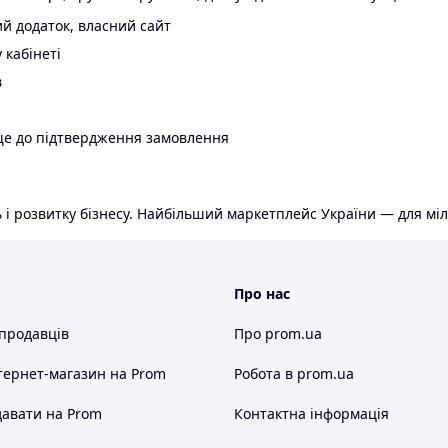
й додаток, власний сайт
 кабінеті
в
ще до підтвердження замовлення
 і розвитку бізнесу. Найбільший маркетплейс України — для міл
Про нас
 продавців
Про prom.ua
тернет-магазин
на Prom
Робота в prom.ua
авати на Prom
Контактна інформація