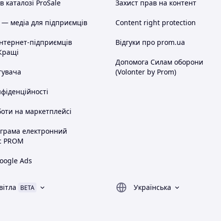
 каталозі ProSale
Захист прав на контент
 — медіа для підприємців
Content right protection
інтернет-підприємців
Відгуки про prom.ua
Кращі
Допомога Силам оборони
тувача
(Volonter by Prom)
нфіденційності
оти на маркетплейсі
ограма електронний
с PROM
oogle Ads
вітла
Українська
BETA