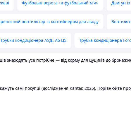
ожеві
Футбольні ворота та футбольний м'яч
Двигун із
реносний вентилятор із контейнером для льоду
Вентилят
Трубки кондиціонера АУДІ А6 Ц5
Трубка кондиціонера Ford
в знаходять усе потрібне — від корму для цуциків до бронежилет
ажуть самі покупці (дослідження Kantar, 2025). Порівнюйте пропо