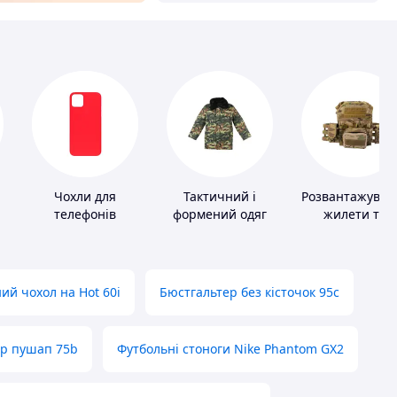
Чохли для
Тактичний і
Розвантажувал
телефонів
формений одяг
жилети та
плитоноски бе
плит
ий чохол на Hot 60i
Бюстгальтер без кісточок 95с
ер пушап 75b
Футбольні стоноги Nike Phantom GX2