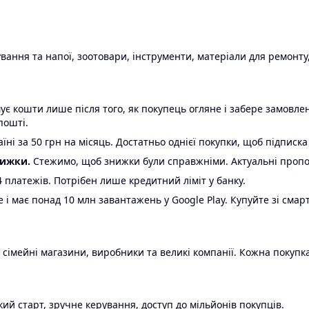
ання та напої, зоотовари, інструменти, матеріали для ремонту,
є кошти лише після того, як покупець огляне і забере замовл
пошті.
ні за 50 грн на місяць. Достатньо однієї покупки, щоб підписка
нижки.
Стежимо, щоб знижки були справжніми. Актуальні пропози
24 платежів. Потрібен лише кредитний ліміт у банку.
e і має понад 10 млн завантажень у Google Play. Купуйте зі смар
 сімейні магазини, виробники та великі компанії. Кожна покупка
ий старт, зручне керування, доступ до мільйонів покупців.