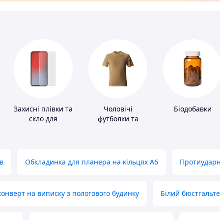
Захисні плівки та
Чоловічі
Біодобавки
скло для
футболки та
портативних
майки
пристроїв
в
Обкладинка для планера на кільцях А6
Протиударн
нверт на виписку з пологового будинку
Білий бюстгальт