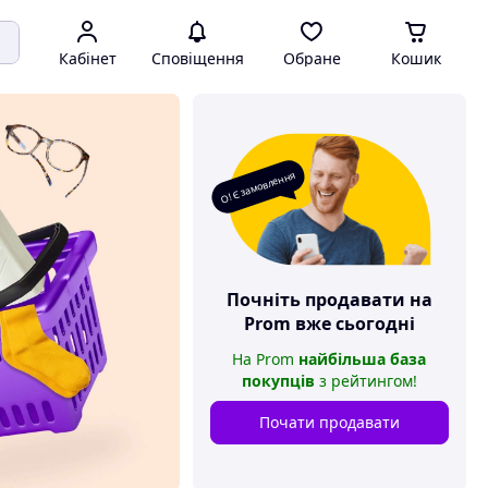
Кабінет
Сповіщення
Обране
Кошик
О! Є замовлення
Почніть продавати на
Prom
вже сьогодні
На
Prom
найбільша база
покупців
з рейтингом
!
Почати продавати