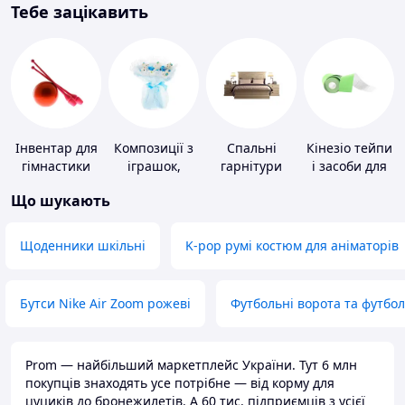
Тебе зацікавить
Інвентар для
Композиції з
Спальні
Кінезіо тейпи
гімнастики
іграшок,
гарнітури
і засоби для
одягу,
тейпування
Що шукають
підгузків
Щоденники шкільні
K-pop румі костюм для аніматорів
Бутси Nike Air Zoom рожеві
Футбольні ворота та футбо
Prom — найбільший маркетплейс України. Тут 6 млн
покупців знаходять усе потрібне — від корму для
цуциків до бронежилетів. А 60 тис. підприємців з усієї