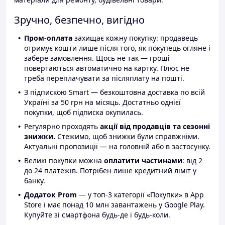
Зручно, безпечно, вигідно
Пром-оплата
захищає кожну покупку: продавець
отримує кошти лише після того, як покупець огляне і
забере замовлення. Щось не так — гроші
повертаються автоматично на картку. Плюс не
треба переплачувати за післяплату на пошті.
З підпискою Smart — безкоштовна доставка по всій
Україні за 50 грн на місяць. Достатньо однієї
покупки, щоб підписка окупилась.
Регулярно проходять
акції від продавців та сезонні
знижки.
Стежимо, щоб знижки були справжніми.
Актуальні пропозиції — на головній або в застосунку.
Великі покупки можна
оплатити частинами
: від 2
до 24 платежів. Потрібен лише кредитний ліміт у
банку.
Додаток Prom
— у топ-3 категорії «Покупки» в App
Store і має понад 10 млн завантажень у Google Play.
Купуйте зі смартфона будь-де і будь-коли.