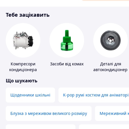
Матеріали для ремонту
Тебе зацікавить
Спорт і відпочинок
Компресори
Засоби від комах
Деталі для
кондиціонера
автокондиціонері
Що шукають
Щоденники шкільні
K-pop румі костюм для аніматорі
Блузка з мереживом великого розміру
Мереживний ко