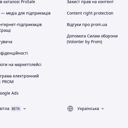
 каталозі ProSale
Захист прав на контент
 — медіа для підприємців
Content right protection
інтернет-підприємців
Відгуки про prom.ua
Кращі
Допомога Силам оборони
тувача
(Volonter by Prom)
нфіденційності
оти на маркетплейсі
ограма електронний
с PROM
oogle Ads
вітла
Українська
BETA