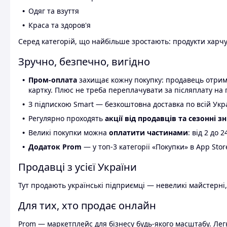
Одяг та взуття
Краса та здоров'я
Серед категорій, що найбільше зростають: продукти харчув
Зручно, безпечно, вигідно
Пром-оплата
захищає кожну покупку: продавець отриму
картку. Плюс не треба переплачувати за післяплату на 
З підпискою Smart — безкоштовна доставка по всій Украї
Регулярно проходять
акції від продавців та сезонні з
Великі покупки можна
оплатити частинами
: від 2 до 
Додаток Prom
— у топ-3 категорії «Покупки» в App Stor
Продавці з усієї України
Тут продають українські підприємці — невеликі майстерні,
Для тих, хто продає онлайн
Prom — маркетплейс для бізнесу будь-якого масштабу. Легк