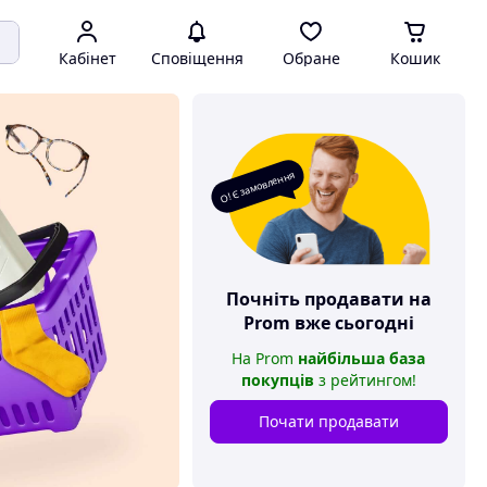
Кабінет
Сповіщення
Обране
Кошик
О! Є замовлення
Почніть продавати на
Prom
вже сьогодні
На
Prom
найбільша база
покупців
з рейтингом
!
Почати продавати