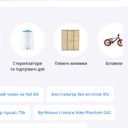
Стерилізатори
Пляжні килимки
Біговели
та підігрівачі для
дитячого
харчування
ий чохол на Hot 60i
Бюстгальтер без кісточок 95с
ер пушап 75b
Футбольні стоноги Nike Phantom GX2