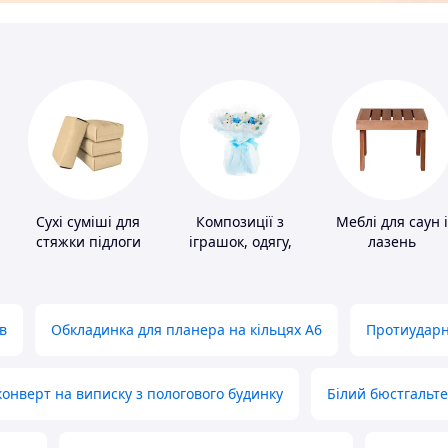
Сухі суміші для
Композиції з
Меблі для саун і
в
стяжки підлоги
іграшок, одягу,
лазень
підгузків
в
Обкладинка для планера на кільцях А6
Протиударн
нверт на виписку з пологового будинку
Білий бюстгальт