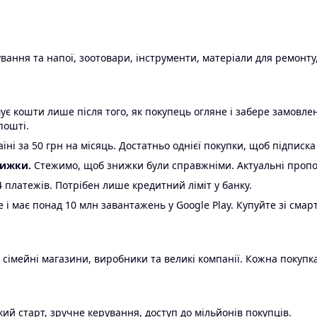
ання та напої, зоотовари, інструменти, матеріали для ремонту,
є кошти лише після того, як покупець огляне і забере замовл
пошті.
ні за 50 грн на місяць. Достатньо однієї покупки, щоб підписка
нижки.
Стежимо, щоб знижки були справжніми. Актуальні пропози
24 платежів. Потрібен лише кредитний ліміт у банку.
e і має понад 10 млн завантажень у Google Play. Купуйте зі смар
 сімейні магазини, виробники та великі компанії. Кожна покупка
ий старт, зручне керування, доступ до мільйонів покупців.