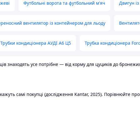
ожеві
Футбольні ворота та футбольний м'яч
Двигун із
реносний вентилятор із контейнером для льоду
Вентилят
Трубки кондиціонера АУДІ А6 Ц5
Трубка кондиціонера Ford
в знаходять усе потрібне — від корму для цуциків до бронежилет
ажуть самі покупці (дослідження Kantar, 2025). Порівнюйте пропо