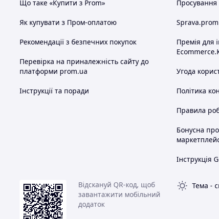
Що таке «Купити з Prom»
Просування в
Як купувати з Пром-оплатою
Sprava.prom
Рекомендації з безпечних покупок
Премія для 
Ecommerce.
Перевірка на приналежність сайту до
платформи prom.ua
Угода корис
Інструкції та поради
Політика ко
Правила роб
Бонусна пр
маркетплей
Інструкція G
Відскануй QR-код, щоб
Тема
-
с
завантажити мобільний
додаток