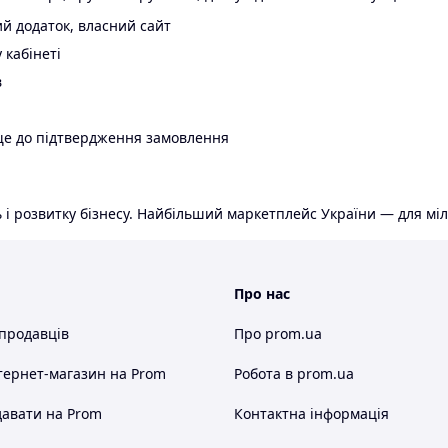
й додаток, власний сайт
 кабінеті
в
ще до підтвердження замовлення
 і розвитку бізнесу. Найбільший маркетплейс України — для міл
Про нас
 продавців
Про prom.ua
тернет-магазин
на Prom
Робота в prom.ua
авати на Prom
Контактна інформація