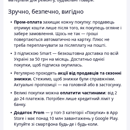
Зручно, безпечно, вигідно
Пром-оплата
захищає кожну покупку: продавець
отримує кошти лише після того, як покупець огляне і
забере замовлення. Щось не так — гроші
повертаються автоматично на картку. Плюс не
треба переплачувати за післяплату на пошті.
З підпискою Smart — безкоштовна доставка по всій
Україні за 50 грн на місяць. Достатньо однієї
покупки, щоб підписка окупилась.
Регулярно проходять
акції від продавців та сезонні
знижки.
Стежимо, щоб знижки були справжніми.
Актуальні пропозиції — на головній або в застосунку.
Великі покупки можна
оплатити частинами
: від 2
до 24 платежів. Потрібен лише кредитний ліміт у
банку.
Додаток Prom
— у топ-3 категорії «Покупки» в App
Store і має понад 10 млн завантажень у Google Play.
Купуйте зі смартфона будь-де і будь-коли.