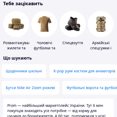
Тебе зацікавить
Розвантажувальні
Чоловічі
Спецвзуття
Армійські
жилети та
футболки та
спецсумки і
плитоноски
майки
рюкзаки
Що шукають
без плит
Щоденники шкільні
K-pop румі костюм для аніматорів
Бутси Nike Air Zoom рожеві
Футбольні ворота та футбо
Prom — найбільший маркетплейс України. Тут 6 млн
покупців знаходять усе потрібне — від корму для
цуциків до бронежилетів. А 60 тис. підприємців з усієї