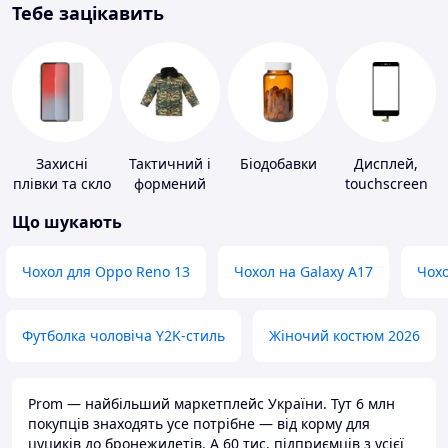
Тебе зацікавить
Захисні
Тактичний і
Біодобавки
Дисплей,
плівки та скло
формений
touchscreen
для
одяг
для телефонів
Що шукають
портативних
пристроїв
Чохол для Oppo Reno 13
Чохол на Galaxy A17
Чохо
Футболка чоловіча Y2K-стиль
Жіночий костюм 2026
Prom — найбільший маркетплейс України. Тут 6 млн
покупців знаходять усе потрібне — від корму для
цуциків до бронежилетів. А 60 тис. підприємців з усієї