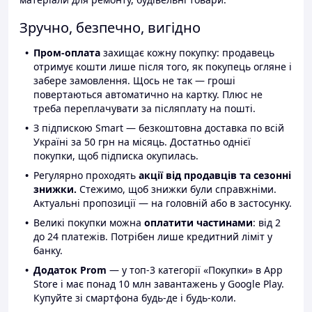
Зручно, безпечно, вигідно
Пром-оплата
захищає кожну покупку: продавець
отримує кошти лише після того, як покупець огляне і
забере замовлення. Щось не так — гроші
повертаються автоматично на картку. Плюс не
треба переплачувати за післяплату на пошті.
З підпискою Smart — безкоштовна доставка по всій
Україні за 50 грн на місяць. Достатньо однієї
покупки, щоб підписка окупилась.
Регулярно проходять
акції від продавців та сезонні
знижки.
Стежимо, щоб знижки були справжніми.
Актуальні пропозиції — на головній або в застосунку.
Великі покупки можна
оплатити частинами
: від 2
до 24 платежів. Потрібен лише кредитний ліміт у
банку.
Додаток Prom
— у топ-3 категорії «Покупки» в App
Store і має понад 10 млн завантажень у Google Play.
Купуйте зі смартфона будь-де і будь-коли.