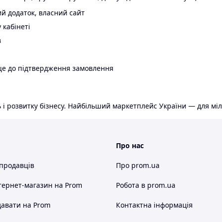
й додаток, власний сайт
 кабінеті
в
ще до підтвердження замовлення
 і розвитку бізнесу. Найбільший маркетплейс України — для міл
Про нас
 продавців
Про prom.ua
тернет-магазин
на Prom
Робота в prom.ua
авати на Prom
Контактна інформація