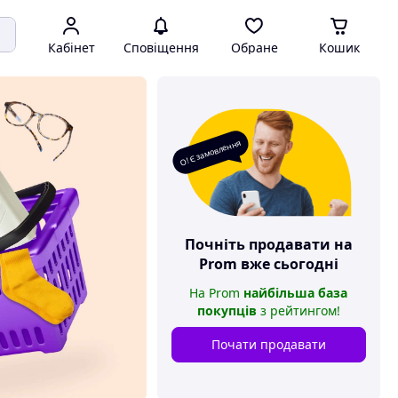
Кабінет
Сповіщення
Обране
Кошик
О! Є замовлення
Почніть продавати на
Prom
вже сьогодні
На
Prom
найбільша база
покупців
з рейтингом
!
Почати продавати