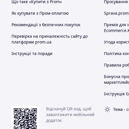
Що таке «Купити з Prom»
Просування в
Як купувати з Пром-оплатою
Sprava.prom
Рекомендації з безпечних покупок
Премія для 
Ecommerce.
Перевірка на приналежність сайту до
платформи prom.ua
Угода корис
Інструкції та поради
Політика ко
Правила роб
Бонусна пр
маркетплей
Інструкція G
Відскануй QR-код, щоб
Тема
-
с
завантажити мобільний
додаток