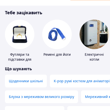
Матеріали для ремонту
Тебе зацікавить
Спорт і відпочинок
Футляри та
Ремені для йоги
Електричні
підставки для
котли
коштовностей
Що шукають
Щоденники шкільні
K-pop румі костюм для аніматорі
Блузка з мереживом великого розміру
Мереживний ко