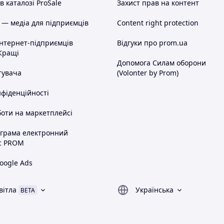
 каталозі ProSale
Захист прав на контент
 — медіа для підприємців
Content right protection
інтернет-підприємців
Відгуки про prom.ua
Кращі
Допомога Силам оборони
тувача
(Volonter by Prom)
нфіденційності
оти на маркетплейсі
ограма електронний
с PROM
oogle Ads
вітла
Українська
BETA