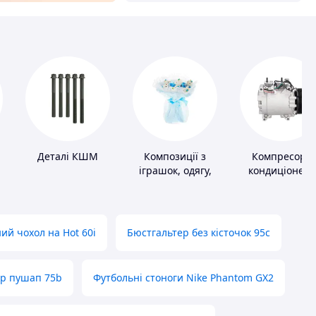
Деталі КШМ
Композиції з
Компресори
іграшок, одягу,
кондиціонера
підгузків
ий чохол на Hot 60i
Бюстгальтер без кісточок 95с
ер пушап 75b
Футбольні стоноги Nike Phantom GX2