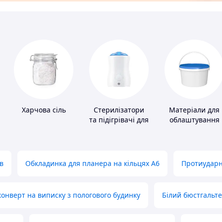
Харчова сіль
Стерилізатори
Матеріали для
та підігрівачі для
облаштування
дитячого
промислових
харчування
підлог
в
Обкладинка для планера на кільцях А6
Протиударн
нверт на виписку з пологового будинку
Білий бюстгальт