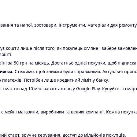
ання та напої, зоотовари, інструменти, матеріали для ремонту,
є кошти лише після того, як покупець огляне і забере замовл
пошті.
ні за 50 грн на місяць. Достатньо однієї покупки, щоб підписка
нижки.
Стежимо, щоб знижки були справжніми. Актуальні пропози
24 платежів. Потрібен лише кредитний ліміт у банку.
e і має понад 10 млн завантажень у Google Play. Купуйте зі смар
 сімейні магазини, виробники та великі компанії. Кожна покупка
ий старт, зручне керування, доступ до мільйонів покупців.