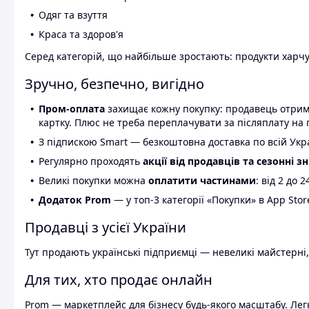
Одяг та взуття
Краса та здоров'я
Серед категорій, що найбільше зростають: продукти харчув
Зручно, безпечно, вигідно
Пром-оплата
захищає кожну покупку: продавець отриму
картку. Плюс не треба переплачувати за післяплату на 
З підпискою Smart — безкоштовна доставка по всій Украї
Регулярно проходять
акції від продавців та сезонні з
Великі покупки можна
оплатити частинами
: від 2 до 
Додаток Prom
— у топ-3 категорії «Покупки» в App Stor
Продавці з усієї України
Тут продають українські підприємці — невеликі майстерні,
Для тих, хто продає онлайн
Prom — маркетплейс для бізнесу будь-якого масштабу. Легк