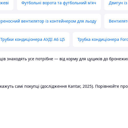
ожеві
Футбольні ворота та футбольний м'яч
Двигун із
реносний вентилятор із контейнером для льоду
Вентилят
Трубки кондиціонера АУДІ А6 Ц5
Трубка кондиціонера Ford
в знаходять усе потрібне — від корму для цуциків до бронежилет
ажуть самі покупці (дослідження Kantar, 2025). Порівнюйте пропо