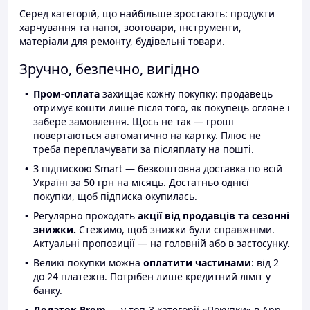
Серед категорій, що найбільше зростають: продукти
харчування та напої, зоотовари, інструменти,
матеріали для ремонту, будівельні товари.
Зручно, безпечно, вигідно
Пром-оплата
захищає кожну покупку: продавець
отримує кошти лише після того, як покупець огляне і
забере замовлення. Щось не так — гроші
повертаються автоматично на картку. Плюс не
треба переплачувати за післяплату на пошті.
З підпискою Smart — безкоштовна доставка по всій
Україні за 50 грн на місяць. Достатньо однієї
покупки, щоб підписка окупилась.
Регулярно проходять
акції від продавців та сезонні
знижки.
Стежимо, щоб знижки були справжніми.
Актуальні пропозиції — на головній або в застосунку.
Великі покупки можна
оплатити частинами
: від 2
до 24 платежів. Потрібен лише кредитний ліміт у
банку.
Додаток Prom
— у топ-3 категорії «Покупки» в App