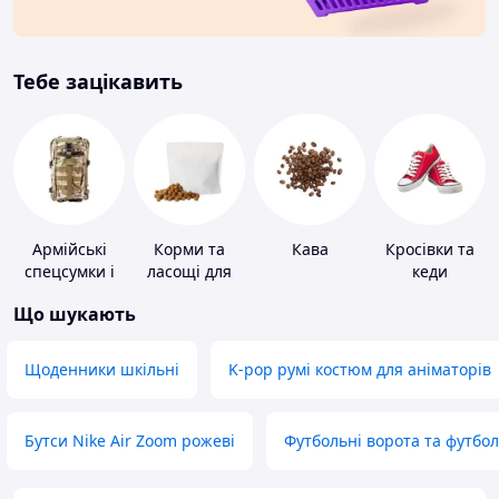
Тебе зацікавить
Армійські
Корми та
Кава
Кросівки та
спецсумки і
ласощі для
кеди
рюкзаки
домашніх
Що шукають
тварин і
птахів
Щоденники шкільні
K-pop румі костюм для аніматорів
Бутси Nike Air Zoom рожеві
Футбольні ворота та футбо