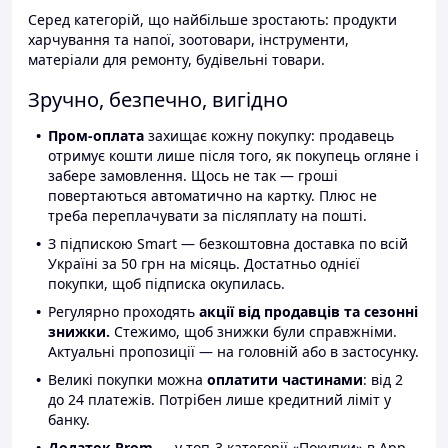
Серед категорій, що найбільше зростають: продукти
харчування та напої, зоотовари, інструменти,
матеріали для ремонту, будівельні товари.
Зручно, безпечно, вигідно
Пром-оплата
захищає кожну покупку: продавець
отримує кошти лише після того, як покупець огляне і
забере замовлення. Щось не так — гроші
повертаються автоматично на картку. Плюс не
треба переплачувати за післяплату на пошті.
З підпискою Smart — безкоштовна доставка по всій
Україні за 50 грн на місяць. Достатньо однієї
покупки, щоб підписка окупилась.
Регулярно проходять
акції від продавців та сезонні
знижки.
Стежимо, щоб знижки були справжніми.
Актуальні пропозиції — на головній або в застосунку.
Великі покупки можна
оплатити частинами
: від 2
до 24 платежів. Потрібен лише кредитний ліміт у
банку.
Додаток Prom
— у топ-3 категорії «Покупки» в App