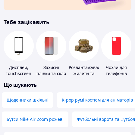
Тебе зацікавить
Дисплей,
Захисні
Розвантажувальні
Чохли для
touchscreen
плівки та скло
жилети та
телефонів
для телефонів
для
плитоноски
Що шукають
портативних
без плит
пристроїв
Щоденники шкільні
K-pop румі костюм для аніматорів
Бутси Nike Air Zoom рожеві
Футбольні ворота та футбо