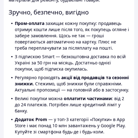
Зручно, безпечно, вигідно
Пром-оплата
захищає кожну покупку: продавець
отримує кошти лише після того, як покупець огляне і
забере замовлення. Щось не так — гроші
повертаються автоматично на картку. Плюс не
треба переплачувати за післяплату на пошті.
З підпискою Smart — безкоштовна доставка по всій
Україні за 50 грн на місяць. Достатньо однієї
покупки, щоб підписка окупилась.
Регулярно проходять
акції від продавців та сезонні
знижки.
Стежимо, щоб знижки були справжніми.
Актуальні пропозиції — на головній або в застосунку.
Великі покупки можна
оплатити частинами
: від 2
до 24 платежів. Потрібен лише кредитний ліміт у
банку.
Додаток Prom
— у топ-3 категорії «Покупки» в App
Store і має понад 10 млн завантажень у Google Play.
Купуйте зі смартфона будь-де і будь-коли.