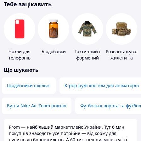
Тебе зацікавить
Чохли для
Біодобавки
Тактичний і
Розвантажуваль
телефонів
формений
жилети та
одяг
плитоноски
Що шукають
без плит
Щоденники шкільні
K-pop румі костюм для аніматорів
Бутси Nike Air Zoom рожеві
Футбольні ворота та футбо
Prom — найбільший маркетплейс України. Тут 6 млн
покупців знаходять усе потрібне — від корму для
цуциків до бронежилетів. А 60 тис. підприємців з усієї